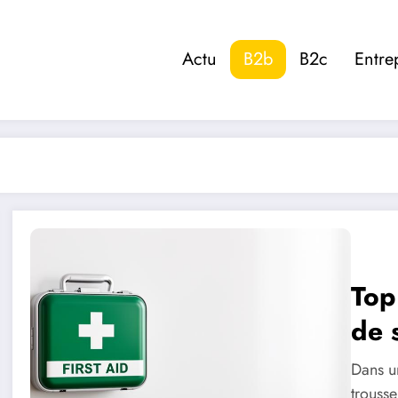
Actu
B2b
B2c
Entre
Top
de 
20
Dans u
trouss