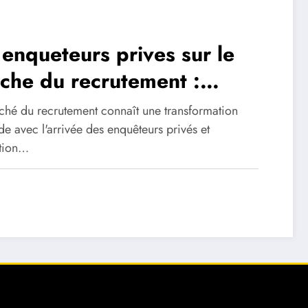
 enqueteurs prives sur le
che du recrutement :
ryptage des strategies de
ché du recrutement connaît une transformation
lle sur les reseaux sociaux
e avec l'arrivée des enquêteurs privés et
sation…