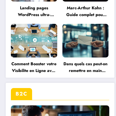
Landing pages
Marc-Arthur Kohn :
WordPress ultra-
Guide complet pour
performantes avec
réussir vos achats aux
l’Agence WordPress
enchères et éviter les
DM Web : Expertise
pièges
Web à Macornay
Comment Booster votre
Dans quels cas peut-on
Visibilite en Ligne avec
remettre en main
une Strategie de
propre un courrier
Communication Digitale
important : focus sur
les documents RH
B2C