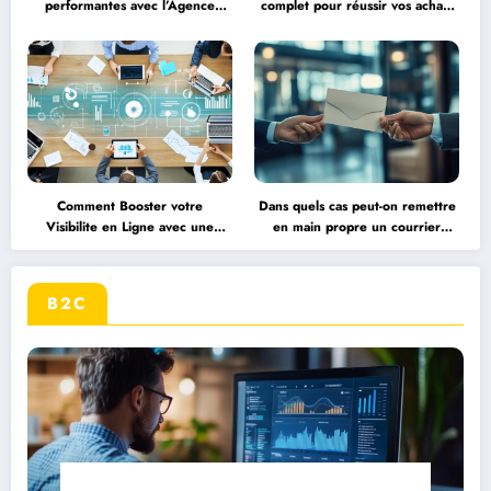
performantes avec l’Agence
complet pour réussir vos achats
WordPress DM Web : Expertise
aux enchères et éviter les
Web à Macornay
pièges
Comment Booster votre
Dans quels cas peut-on remettre
Visibilite en Ligne avec une
en main propre un courrier
Strategie de Communication
important : focus sur les
Digitale
documents RH
B2C